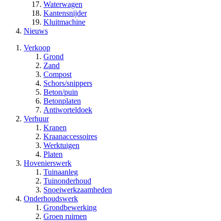
Waterwagen
Kantensnijder
Kluitmachine
Nieuws
Verkoop
Grond
Zand
Compost
Schors/snippers
Beton/puin
Betonplaten
Antiworteldoek
Verhuur
Kranen
Kraanaccessoires
Werktuigen
Platen
Hovenierswerk
Tuinaanleg
Tuinonderhoud
Snoeiwerkzaamheden
Onderhoudswerk
Grondbewerking
Groen ruimen