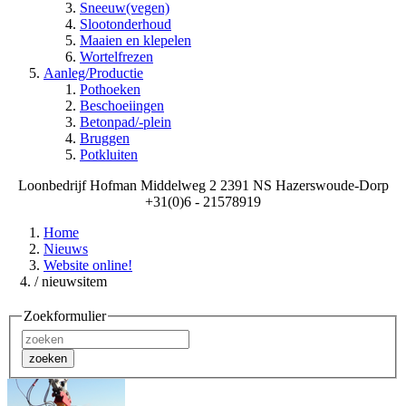
Sneeuw(vegen)
Slootonderhoud
Maaien en klepelen
Wortelfrezen
Aanleg/Productie
Pothoeken
Beschoeiingen
Betonpad/-plein
Bruggen
Potkluiten
Loonbedrijf Hofman Middelweg 2 2391 NS Hazerswoude-Dorp
+31(0)6 - 21578919
Home
Nieuws
Website online!
/ nieuwsitem
Zoekformulier
zoeken