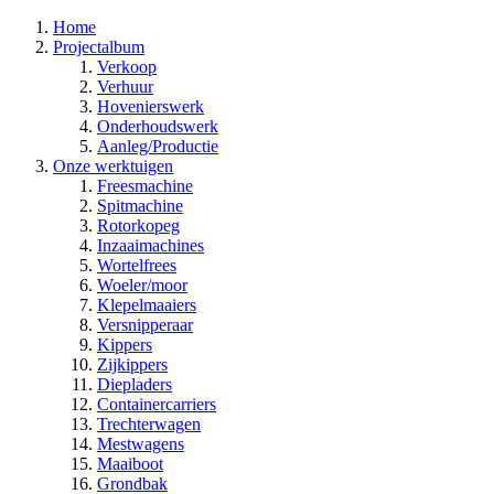
Home
Projectalbum
Verkoop
Verhuur
Hovenierswerk
Onderhoudswerk
Aanleg/Productie
Onze werktuigen
Freesmachine
Spitmachine
Rotorkopeg
Inzaaimachines
Wortelfrees
Woeler/moor
Klepelmaaiers
Versnipperaar
Kippers
Zijkippers
Diepladers
Containercarriers
Trechterwagen
Mestwagens
Maaiboot
Grondbak