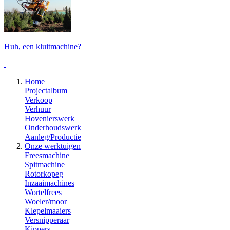
Huh, een kluitmachine?
Home
Projectalbum
Verkoop
Verhuur
Hovenierswerk
Onderhoudswerk
Aanleg/Productie
Onze werktuigen
Freesmachine
Spitmachine
Rotorkopeg
Inzaaimachines
Wortelfrees
Woeler/moor
Klepelmaaiers
Versnipperaar
Kippers