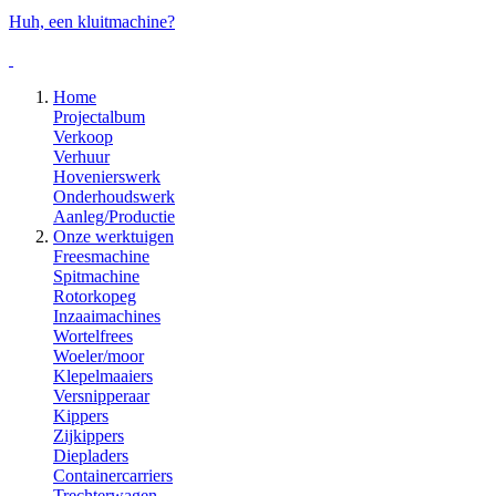
Huh, een kluitmachine?
Home
Projectalbum
Verkoop
Verhuur
Hovenierswerk
Onderhoudswerk
Aanleg/Productie
Onze werktuigen
Freesmachine
Spitmachine
Rotorkopeg
Inzaaimachines
Wortelfrees
Woeler/moor
Klepelmaaiers
Versnipperaar
Kippers
Zijkippers
Diepladers
Containercarriers
Trechterwagen