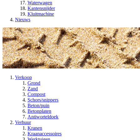
Waterwagen
Kantensnijder
Kluitmachine
Nieuws
Verkoop
Grond
Zand
Compost
Schors/snippers
Beton/puin
Betonplaten
Antiworteldoek
Verhuur
Kranen
Kraanaccessoires
Werktuigen