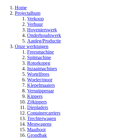
Home
Projectalbum
Verkoop
Verhuur
Hovenierswerk
Onderhoudswerk
Aanleg/Productie
Onze werktuigen
Freesmachine
Spitmachine
Rotorkopeg
Inzaaimachines
Wortelfrees
Woeler/moor
Klepelmaaiers
Versnipperaar
Kippers
Zijkippers
Diepladers
Containercarriers
Trechterwagen
Mestwagens
Maaiboot
Grondbak