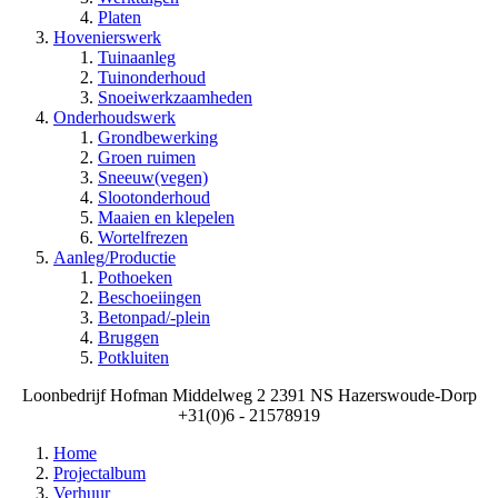
Platen
Hovenierswerk
Tuinaanleg
Tuinonderhoud
Snoeiwerkzaamheden
Onderhoudswerk
Grondbewerking
Groen ruimen
Sneeuw(vegen)
Slootonderhoud
Maaien en klepelen
Wortelfrezen
Aanleg/Productie
Pothoeken
Beschoeiingen
Betonpad/-plein
Bruggen
Potkluiten
Loonbedrijf Hofman Middelweg 2 2391 NS Hazerswoude-Dorp
+31(0)6 - 21578919
Home
Projectalbum
Verhuur