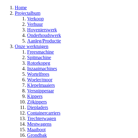
Home
Projectalbum
Verkoop
Verhuur
Hovenierswerk
Onderhoudswerk
Aanleg/Productie
Onze werktuigen
Freesmachine
Spitmachine
Rotorkopeg
Inzaaimachines
Wortelfrees
Woeler/moor
Klepelmaaiers
Versnipperaar
Kippers
Zijkippers
Diepladers
Containercarriers
Trechterwagen
Mestwagens
Maaiboot
Grondbak