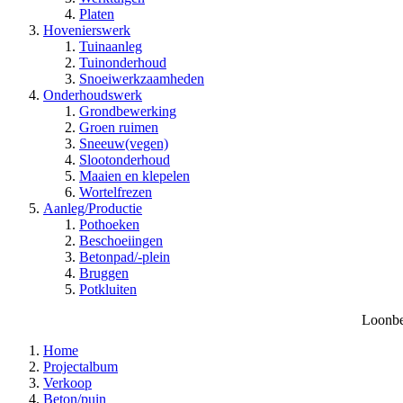
Platen
Hovenierswerk
Tuinaanleg
Tuinonderhoud
Snoeiwerkzaamheden
Onderhoudswerk
Grondbewerking
Groen ruimen
Sneeuw(vegen)
Slootonderhoud
Maaien en klepelen
Wortelfrezen
Aanleg/Productie
Pothoeken
Beschoeiingen
Betonpad/-plein
Bruggen
Potkluiten
Loonbe
Home
Projectalbum
Verkoop
Beton/puin