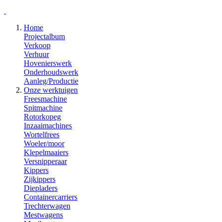
Home
Projectalbum
Verkoop
Verhuur
Hovenierswerk
Onderhoudswerk
Aanleg/Productie
Onze werktuigen
Freesmachine
Spitmachine
Rotorkopeg
Inzaaimachines
Wortelfrees
Woeler/moor
Klepelmaaiers
Versnipperaar
Kippers
Zijkippers
Diepladers
Containercarriers
Trechterwagen
Mestwagens