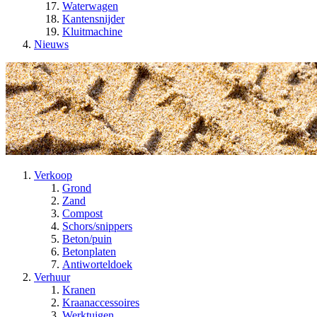
Waterwagen
Kantensnijder
Kluitmachine
Nieuws
Verkoop
Grond
Zand
Compost
Schors/snippers
Beton/puin
Betonplaten
Antiworteldoek
Verhuur
Kranen
Kraanaccessoires
Werktuigen